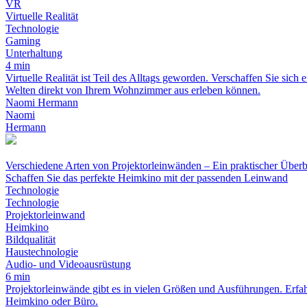
VR
Virtuelle Realität
Technologie
Gaming
Unterhaltung
4 min
Virtuelle Realität ist Teil des Alltags geworden. Verschaffen Sie si
Welten direkt von Ihrem Wohnzimmer aus erleben können.
Naomi Hermann
Naomi
Hermann
Verschiedene Arten von Projektorleinwänden – Ein praktischer Überb
Schaffen Sie das perfekte Heimkino mit der passenden Leinwand
Technologie
Technologie
Projektorleinwand
Heimkino
Bildqualität
Haustechnologie
Audio- und Videoausrüstung
6 min
Projektorleinwände gibt es in vielen Größen und Ausführungen. Erfah
Heimkino oder Büro.