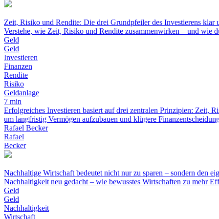
Zeit, Risiko und Rendite: Die drei Grundpfeiler des Investierens klar 
Verstehe, wie Zeit, Risiko und Rendite zusammenwirken – und wie du
Geld
Geld
Investieren
Finanzen
Rendite
Risiko
Geldanlage
7 min
Erfolgreiches Investieren basiert auf drei zentralen Prinzipien: Zeit, 
um langfristig Vermögen aufzubauen und klügere Finanzentscheidunge
Rafael Becker
Rafael
Becker
Nachhaltige Wirtschaft bedeutet nicht nur zu sparen – sondern den e
Nachhaltigkeit neu gedacht – wie bewusstes Wirtschaften zu mehr Eff
Geld
Geld
Nachhaltigkeit
Wirtschaft