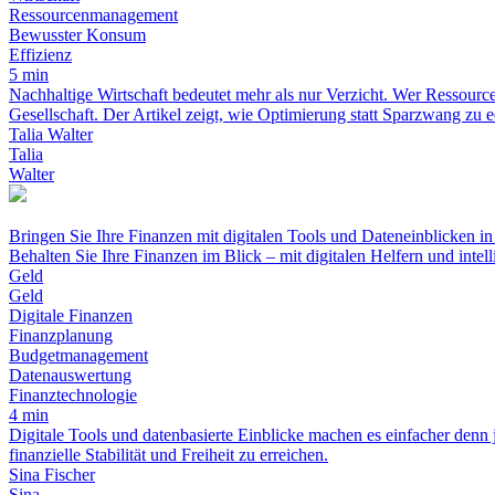
Ressourcenmanagement
Bewusster Konsum
Effizienz
5 min
Nachhaltige Wirtschaft bedeutet mehr als nur Verzicht. Wer Ressourcen
Gesellschaft. Der Artikel zeigt, wie Optimierung statt Sparzwang zu e
Talia Walter
Talia
Walter
Bringen Sie Ihre Finanzen mit digitalen Tools und Dateneinblicken i
Behalten Sie Ihre Finanzen im Blick – mit digitalen Helfern und intel
Geld
Geld
Digitale Finanzen
Finanzplanung
Budgetmanagement
Datenauswertung
Finanztechnologie
4 min
Digitale Tools und datenbasierte Einblicke machen es einfacher denn j
finanzielle Stabilität und Freiheit zu erreichen.
Sina Fischer
Sina