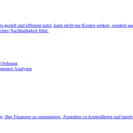
 gezielt und effizient nutzt, kann nicht nur Kosten senken, sondern au
chter Nachhaltigkeit führt.
n Ordnung
ligenten Analysen
e, Ihre Finanzen zu organisieren, Ausgaben zu kontrollieren und langfr