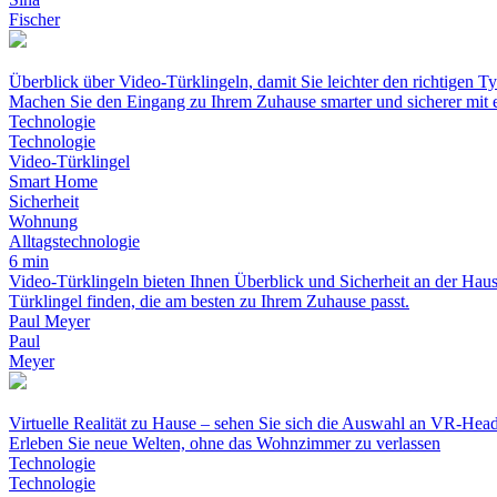
Fischer
Überblick über Video-Türklingeln, damit Sie leichter den richtigen T
Machen Sie den Eingang zu Ihrem Zuhause smarter und sicherer mit e
Technologie
Technologie
Video-Türklingel
Smart Home
Sicherheit
Wohnung
Alltagstechnologie
6 min
Video-Türklingeln bieten Ihnen Überblick und Sicherheit an der Haus
Türklingel finden, die am besten zu Ihrem Zuhause passt.
Paul Meyer
Paul
Meyer
Virtuelle Realität zu Hause – sehen Sie sich die Auswahl an VR-Head
Erleben Sie neue Welten, ohne das Wohnzimmer zu verlassen
Technologie
Technologie