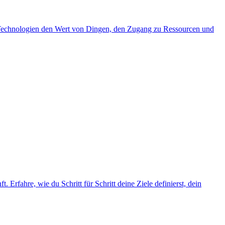
ue Technologien den Wert von Dingen, den Zugang zu Ressourcen und
. Erfahre, wie du Schritt für Schritt deine Ziele definierst, dein