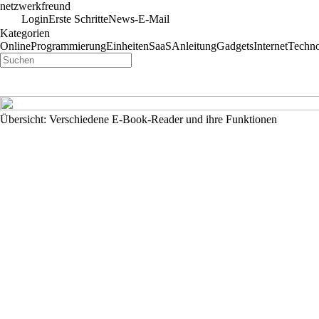
netzwerkfreund
Login
Erste Schritte
News-E-Mail
Kategorien
Online
Programmierung
Einheiten
SaaS
Anleitung
Gadgets
Internet
Techno
Übersicht: Verschiedene E-Book-Reader und ihre Funktionen