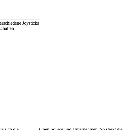
erschiedene Joysticks
schaften
e sich die
Open Source und Unternehmen: So stärkt die