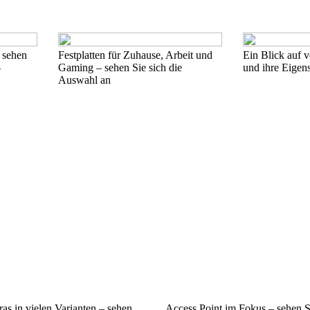
– sehen
Festplatten für Zuhause, Arbeit und
Ein Blick auf v
-
Gaming – sehen Sie sich die
und ihre Eigen
Auswahl an
as in vielen Varianten – sehen
Access Point im Fokus – sehen Si